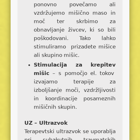
ponovno povečamo ali
vzdržujemo mišično maso in
moč ter skrbimo za
obnavljanje živcev, ki so bili
poškodovani. Tako lahko
stimuliramo prizadete mišice
ali skupino mišic.
Stimulacija za krepitev
mišic
– s pomočjo el. tokov
izvajamo terapije za
izboljšanje moči, vzdržljivosti
in koordinacije posameznih
mišičnih skupin.
UZ – Ultrazvok
Terapevtski ultrazvok se uporablja
pri subakutnih travmatskih