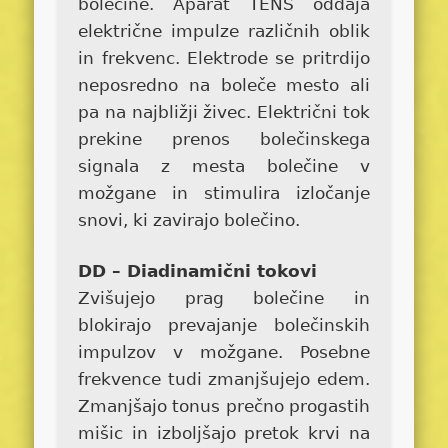
bolečine. Aparat TENS oddaja
električne impulze različnih oblik
in frekvenc. Elektrode se pritrdijo
neposredno na boleče mesto ali
pa na najbližji živec. Električni tok
prekine prenos bolečinskega
signala z mesta bolečine v
možgane in stimulira izločanje
snovi, ki zavirajo bolečino.
DD – Diadinamični tokovi
Zvišujejo prag bolečine in
blokirajo prevajanje bolečinskih
impulzov v možgane. Posebne
frekvence tudi zmanjšujejo edem.
Zmanjšajo tonus prečno progastih
mišic in izboljšajo pretok krvi na