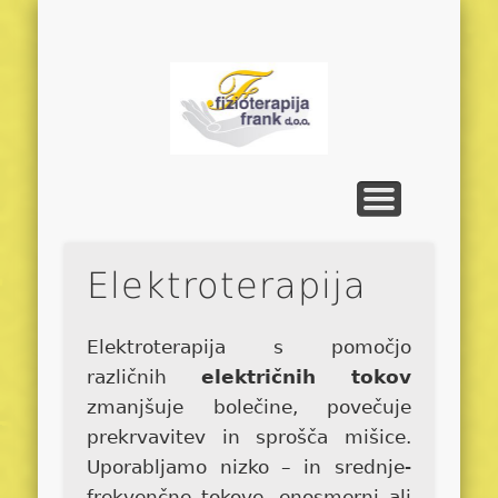
PREDSTAVITEV
OBVESTILA
POVEZAVE
STORITVE
GALERIJA
DOMOV
Fiziotera
Frank
Elektroterapija
Elektroterapija s pomočjo
različnih
električnih tokov
zmanjšuje bolečine, povečuje
prekrvavitev in sprošča mišice.
Uporabljamo nizko – in srednje-
frekvenčne tokove, enosmerni ali